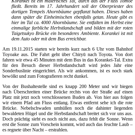
Korankei ist ein malerisches Tal, durch das der Fluss Tomoe
fließt. Bereits im 17. Jahrhundert soll der Oberpriester des
dortigen Tempels Ahornbäume gepflanzt haben. Dieses haben
dann später die Einheimischen ebenfalls getan. Heute gibt es
hier im Tal ca. 4000 Ahornbäume. Sie entfalten im Herbst eine
einmalige farbliche Herbstlandschaft und bilden mit der roten
Taigetsukyo Brücke ein besonderes Ambiente. Korankei ist mit
dem Auto oder mit dem Bus erreichbar.
Am 19.11.2015 starten wir bereits kurz nach 6 Uhr vom Bahnhof
Toyoake aus. Die Fahrt geht über Chiryū nach Toyota. Von dort
fahren wir etwa 45 Minuten mit dem Bus in das Korankei-Tal. Extra
für den Besuch dieser Herbstlandschaft wird jedes Jahr eine
Sonderbuslinie eingerichtet. Als wir ankommen, ist es noch stark
bewölkt und zum Fotografieren recht dunkel.
Von der Bushaltestelle sind es knapp 200 Meter und wir biegen
nach Überschreiten einer Brücke rechts von der Straße auf einen
Platz mit jetzt noch verschlossenen Buden ab. Von hier aus folgen
wir einem Pfad am Fluss entlang. Etwas entfernt sehe ich die rote
Brücke. Nebelschwaden umhüllen noch die dahinter liegenden
bewaldeten Hügel und die Herbstlandschaft breitet sich vor uns aus.
Doch prächtig sieht es noch nicht aus, dazu fehlt die Sonne. Wenn
erst die Sonne zum Vorschein kommt, wird auch das feuchte Laub –
es regnete über Nacht – erstrahlen.