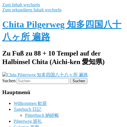
Zum Inhalt wechseln
Zum sekundären Inhalt wechseln
Chita Pilgerweg 知多四国八十
八ヶ所 遍路
Zu Fuß zu 88 + 10 Tempel auf der
Halbinsel Chita (Aichi-ken 愛知県)
Suchen
Hauptmenü
Willkommen 歓迎
Tagebuch 日記
Pilgerbuch 納経帳
Pilgerweg 巡礼