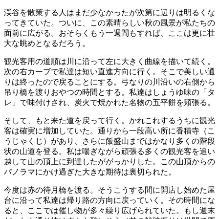
渓谷を散策する人はまだ少なかったが次第に辺りは明るくな
ってきていた。ついに、この素晴らしい秋の風景が私たちの
面前に広がる。おそらくもう一週間もすれば、ここは更に壮
大な眺めとなるだろう。
観光客用の道順は川に沿って左に大きく曲線を描いて続く。
次の右カーブで私達は短い直進方向に行く。そこで美しい通
りは終ったので戻ることにする。弓なりの川沿いの右側から
吊り橋を渡りおやつの時間とする。私達はしょうゆ味の「タ
レ」で味付けされ、炭火で焼かれた名物の五平餅を頬張る。
そして、もと来た道を戻って行く。かれこれするうちに観光
客は確実に増加していた。通りから一段高い所に香積寺（こ
うじゃくじ）があり、さらに飯盛山まではかなり多くの階段
状の山道を登る。私は喘ぎながら頑張る多くの観光客を追い
越して山の頂上に到達したががっかりした。この山頂からの
パノラマにかけ過ぎた大きな期待は裏切られた。
今度は赤の待月橋を渡る。そうこうする間に開店し始めた屋
台に沿って私達は帰り路の方向に戻っていく。その時間にな
ると、ここでは催し物が多々繰り広げられていた。もし週末