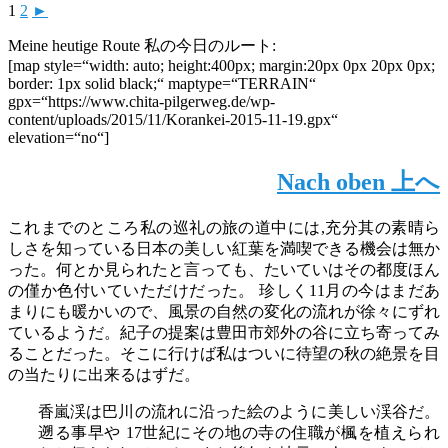
1
2
►
Meine heutige Route
私の今日のルート
:
[map style=“width: auto; height:400px; margin:20px 0px 20px 0px;
border: 1px solid black;“ maptype=“TERRAIN“
gpx=“https://www.chita-pilgerweg.de/wp-
content/uploads/2015/11/Korankei-2015-11-19.gpx“
elevation=“no“]
Nach oben
上へ
これまでのところ私の巡礼の旅の道中には,充分其の素晴ら
しさを知っている日本の美しい紅葉を満喫できる機会は無か
った。何とか見られたと言っても、たいていはその都度ほん
の僅か色付いていただけだった。 珍しく11月の今はまだあ
まりにも暖かいので、風景の自然の変化の流れが徐々にずれ
ているようだ。紀子の提案は豊田市郊外の谷に立ち寄ってみ
ることだった。そこに行けば私はついに待望の秋の絶景を目
の当たりに出来るはずだ。
香嵐渓は巴川の流れに沿った絵のように美しい渓谷だ。
遡る事早や 17世紀にその地の寺の住職が楓を植えられ