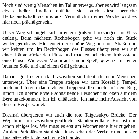
Noch sind wenig Menschen im Tal unterwegs, aber es wird langsam
etwas heller. Endlich entfaltet sich auch diese herrliche
Herbstlandschaft vor uns aus. Vermutlich in einer Woche wird es
hier noch prächtiger sein.
Unser Weg schlängelt sich in einem großen Linksbogen am Fluss
entlang. Beim nächsten Rechtsbogen gehe wir noch ein Stück
weiter geradeaus. Hier endet der schöne Weg an einer Straße und
wir kehren um. Im Rechtsbogen des Flusses überqueren wir auf
einer Hängebrücke den Fluss und machen bei einem Imbissstand
eine Pause. Wir essen Mochi auf einem Spieß, gewürzt mit einer
braunen Soße und auf einem Grill gebraten.
Danach geht es zurück. Inzwischen sind deutlich mehr Menschen
unterwegs. Über eine Treppe steigen wir zum Koseki-ji Tempel
hoch und folgen dann vielen Treppenstufen hoch auf den Berg
Iimori. Ich überhole viele schnaufende Besucher und oben auf dem
Berg angekommen, bin ich enttäuscht. Ich hatte mehr Aussicht von
diesem Berg erwartet.
Diesmal überqueren wir auch die rote Taigetsukyo Brücke. Der
Weg führt an inzwischen geöffneten Ständen entlang. Hier ist nun
schon einiges los. Wie muss es erst am Wochenende hier zugehen.
Zu den Parkplätzen staut sich inzwischen der Verkehr und an der
Bushaltestelle bildet sich eine Schlange.