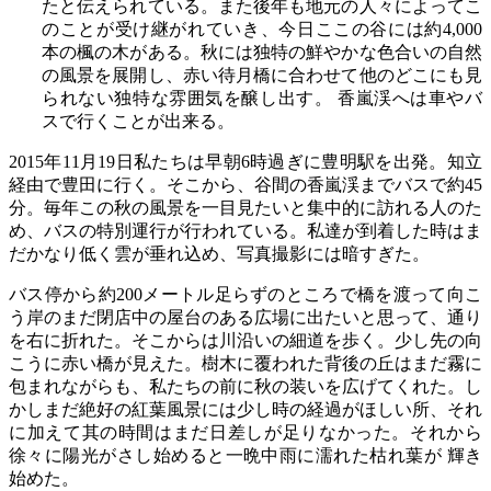
たと伝えられている。また後年も地元の人々によってこ
のことが受け継がれていき、今日ここの谷には約4,000
本の楓の木がある。秋には独特の鮮やかな色合いの自然
の風景を展開し、赤い待月橋に合わせて他のどこにも見
られない独特な雰囲気を醸し出す。 香嵐渓へは車やバ
スで行くことが出来る。
2015年11月19日私たちは早朝6時過ぎに豊明駅を出発。知立
経由で豊田に行く。そこから、谷間の香嵐渓までバスで約45
分。毎年この秋の風景を一目見たいと集中的に訪れる人のた
め、バスの特別運行が行われている。私達が到着した時はま
だかなり低く雲が垂れ込め、写真撮影には暗すぎた。
バス停から約200メートル足らずのところで橋を渡って向こ
う岸のまだ閉店中の屋台のある広場に出たいと思って、通り
を右に折れた。そこからは川沿いの細道を歩く。少し先の向
こうに赤い橋が見えた。樹木に覆われた背後の丘はまだ霧に
包まれながらも、私たちの前に秋の装いを広げてくれた。し
かしまだ絶好の紅葉風景には少し時の経過がほしい所、それ
に加えて其の時間はまだ日差しが足りなかった。それから
徐々に陽光がさし始めると一晩中雨に濡れた枯れ葉が 輝き
始めた。