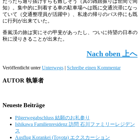
だったら通り抜けすらも難しそう（其の雑踏振りは世間で周
知）。集中的に到着する車の駐車場へは既に交通渋滞になっ
ていて（交通整理員が活躍中）、私達の帰りのバス停にも既
に行列が出来ていた。
香嵐渓の旅は実にその甲斐があったし、ついに待望の日本の
秋に浸りきることが出来た。
Nach oben
上へ
Veröffentlicht unter
Unterwegs
|
Schreibe einen Kommentar
AUTOR 執筆者
Neueste Beiträge
Pilgerwegabschluss 結願のお礼参り
Ishikawa Familienresidenz 訪問 石川ファミリーレジデン
ス
Ausflug Korankei (Toyota) エクスカーション