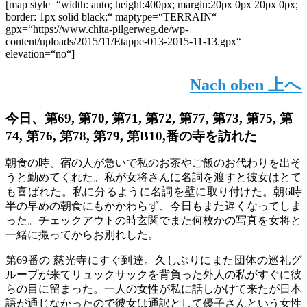
[map style=“width: auto; height:400px; margin:20px 0px 20px 0px;
border: 1px solid black;“ maptype=“TERRAIN“
gpx=“https://www.chita-pilgerweg.de/wp-
content/uploads/2015/11/Etappe-013-2015-11-13.gpx“
elevation=“no“]
Nach oben
上へ
今日、第69, 第70, 第71, 第72, 第77, 第73, 第75, 第
74, 第76, 第78, 第79, 第B10,番の寺を訪れた
朝食の時、宿の人が急いで私のお茶やご飯のお代わりを出そ
うと勤めてくれた。私が女将さんに名詞を渡すと彼女はとて
も喜ばれた。私に分るように名詞を壁に取り付けた。朝6時
半の早めの朝食にもかかわらず、今日もまた遅くなってしま
った。チェックアウトの時玄関でまた何枚かの写真を女将と
一緒に撮ってからお別れした。
第69番の 慈光寺にすぐ到達。久しぶりにまた団体の巡礼グ
ループが来てリュックサックを背負った外人の私がすぐに彼
らの目に留まった。一人の女性が私に話しかけて来たが日本
語が通じなかったので彼女は通訳として優子さんという女性