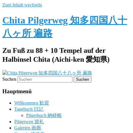
Zum Inhalt wechseln
Chita Pilgerweg 知多四国八十
八ヶ所 遍路
Zu Fuß zu 88 + 10 Tempel auf der
Halbinsel Chita (Aichi-ken 愛知県)
Suchen
Hauptmenü
Willkommen 歓迎
Tagebuch 日記
Pilgerbuch 納経帳
Pilgerweg 巡礼
Galerien 画廊