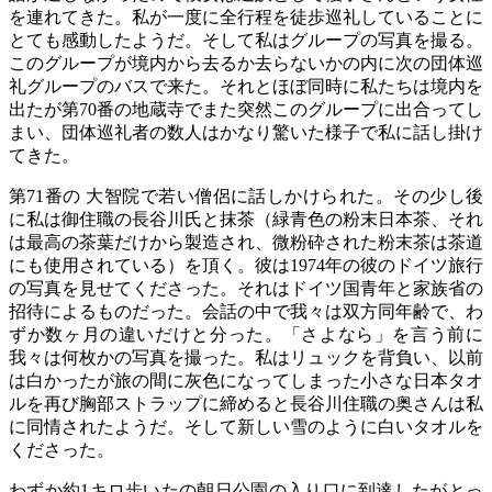
を連れてきた。私が一度に全行程を徒歩巡礼していることに
とても感動したようだ。そして私はグループの写真を撮る。
このグループが境内から去るか去らないかの内に次の団体巡
礼グループのバスで来た。それとほぼ同時に私たちは境内を
出たが第70番の地蔵寺でまた突然このグループに出合ってし
まい、団体巡礼者の数人はかなり驚いた様子で私に話し掛け
てきた。
第71番の 大智院で若い僧侶に話しかけられた。その少し後
に私は御住職の長谷川氏と抹茶（緑青色の粉末日本茶、それ
は最高の茶葉だけから製造され、微粉砕された粉末茶は茶道
にも使用されている）を頂く。彼は1974年の彼のドイツ旅行
の写真を見せてくださった。それはドイツ国青年と家族省の
招待によるものだった。会話の中で我々は双方同年齢で、わ
ずか数ヶ月の違いだけと分った。「さよなら」を言う前に
我々は何枚かの写真を撮った。私はリュックを背負い、以前
は白かったが旅の間に灰色になってしまった小さな日本タオ
ルを再び胸部ストラップに締めると長谷川住職の奥さんは私
に同情されたようだ。そして新しい雪のように白いタオルを
くださった。
わずか約1キロ歩いたの朝日公園の入り口に到達したがとっ