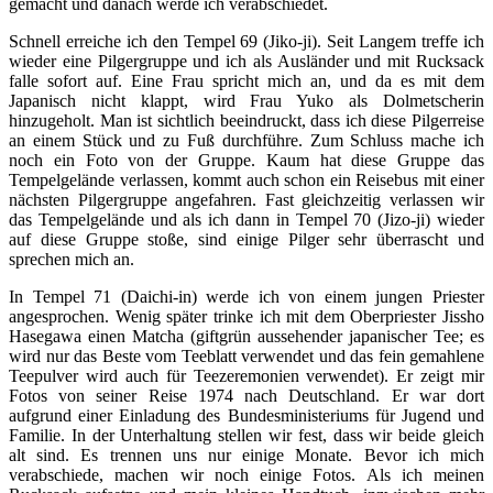
gemacht und danach werde ich verabschiedet.
Schnell erreiche ich den Tempel 69 (Jiko-ji). Seit Langem treffe ich
wieder eine Pilgergruppe und ich als Ausländer und mit Rucksack
falle sofort auf. Eine Frau spricht mich an, und da es mit dem
Japanisch nicht klappt, wird Frau Yuko als Dolmetscherin
hinzugeholt. Man ist sichtlich beeindruckt, dass ich diese Pilgerreise
an einem Stück und zu Fuß durchführe. Zum Schluss mache ich
noch ein Foto von der Gruppe. Kaum hat diese Gruppe das
Tempelgelände verlassen, kommt auch schon ein Reisebus mit einer
nächsten Pilgergruppe angefahren. Fast gleichzeitig verlassen wir
das Tempelgelände und als ich dann in Tempel 70 (Jizo-ji) wieder
auf diese Gruppe stoße, sind einige Pilger sehr überrascht und
sprechen mich an.
In Tempel 71 (Daichi-in) werde ich von einem jungen Priester
angesprochen. Wenig später trinke ich mit dem Oberpriester Jissho
Hasegawa einen Matcha (giftgrün aussehender japanischer Tee; es
wird nur das Beste vom Teeblatt verwendet und das fein gemahlene
Teepulver wird auch für Teezeremonien verwendet). Er zeigt mir
Fotos von seiner Reise 1974 nach Deutschland. Er war dort
aufgrund einer Einladung des Bundesministeriums für Jugend und
Familie. In der Unterhaltung stellen wir fest, dass wir beide gleich
alt sind. Es trennen uns nur einige Monate. Bevor ich mich
verabschiede, machen wir noch einige Fotos. Als ich meinen