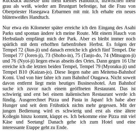
Rucksack aufsetze und mein kleines Handtuch, inzwischen mehr
grau als weiß, wieder am Brustgurt befestige, hat die Frau von
Oberpriester Hasegawa Erbarmen mit mir. Ich erhalte ein neues
blütenweißes Handtuch.
Nur etwa ein Kilometer später erreiche ich den Eingang des Asahi
Parks und spontan ändere ich meine Route. Mit einem Hauch von
Herbstlaub empfängt mich der Park. Aber es bleibt immer noch
spärlich mit dem erhofften farbenfrohen Herbst. Es folgen der
Tempel 72 (Jiun-ji) und danach erreiche ich gleich fünf Tempel. Die
Tempel 77 (Joren-ji), 73 (Shoho-in), 75 (Tanjo-do, 74 (Mitsugon-ji)
und 76 (Nyoi-ji) liegen etwas abseits des Ortes. Dann gegen 16 Uhr
erreiche ich die letzten beiden Tempel, Tempel 79 (Myoraku-ji) und
Tempel B10 (Kaizan-jo). Diese liegen nahe am Meitetsu-Bahnhof
Komi. Und von hier fahre ich zum Bahnhof Otagawa. Nicht soweit
davon entfernt liegt mein heutiges Businesshotel. Am Bahnhof
suche ich zuvor nach einem geöffneten Restaurant. Das ist
schwierig und erst bei einem italienischen Restaurant werde ich
fündig. Ausgerechnet Pizza und Pasta in Japan! Ich habe aber
Hunger und seit dem Frühstück nichts mehr gegessen. Mit der
jungen Bedienung wird es schwierig und erst als eine ältere
Kollegin hinzu kommt, klappt es. Ich bekomme eine Pizza mit viel
Käse und Seetang! Danach gehe ich zum Hotel und eine
interessante Etappe geht zu Ende.