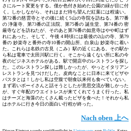
さにルート変更をする。僅か色付き始めた公園の緑が目に付
く。しかしながら、それはまだ待ち望んだ紅葉には程遠い。
第72番の慈雲寺とその後に続く5山の寺院を訪ねる。第77番
の 浄蓮寺、第73番の正法院、第75番の 誕生堂、第74番の 密
厳寺などを訪ねたが、そのあと第76番の如意寺はやや町はず
れにあった。そして、午後４時頃には最後の2山の寺、第79
番の 妙楽寺と番外の寺10番の開山所、白泉山 妙楽寺に着い
た。これらは名鉄の古見（こみ）駅の近くにある。その駅か
ら私は電車で太田川駅に行く。そこから遠くない所に私の今
夜のビジネスホテルがある。駅で開店中のレストランを探し
た。このレストラン探しは難しかったが、やっとイタリアン
レストランを見つけだした。皮肉なことに日本に来てピザや
パスタとは！しかし私は空腹で朝食以来何も食べていない。
まず若いボーイさんと話そうとしたが意思交流が難しかった
が、すぐ年配のウエイトレスが来てくれてうまく行った。私
はチーズと海藻のたくさん載ったピザを食べた！それから私
はホテルに行き今日の面白い行程が終った。
Nach oben
上へ
Dieser Eintrag wurde veröffentlicht in
Unterwegs
von
BcWn
. Setze