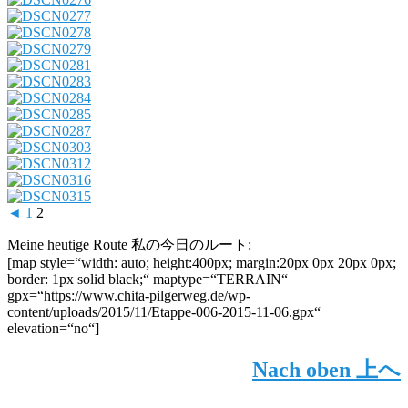
◄
1
2
Meine heutige Route
私の今日のルート
:
[map style=“width: auto; height:400px; margin:20px 0px 20px 0px;
border: 1px solid black;“ maptype=“TERRAIN“
gpx=“https://www.chita-pilgerweg.de/wp-
content/uploads/2015/11/Etappe-006-2015-11-06.gpx“
elevation=“no“]
Nach oben
上へ