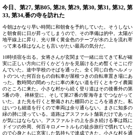
今日、第27, 第B05, 第28, 第29, 第30, 第31, 第32, 第
33, 第34,番の寺を訪れた
今朝はかなり早い時間に和朝食を予約していた。そうしない
と朝食前に日が昇ってしまうので、その準備は的中。太陽が
地平線上に昇り、光り輝く黄金色のテープが水の上を流れ寄
って来る様はなんとも言いがたい最高の気分だ。
10時頃宿を出る。女将さんが玄関まで一緒に出てきて私が確
実に正しい方向に行くかどうかを見届けるため暫くそこに佇
んでいた。途中学校のそばを通った。全く同じ白色ヘルメッ
トのついた何百台もの自転車が屋根つきの自転車置き場にあ
った。数時間の間めったに車の来ない道を行くとキウイ農園
のところに来た。小さな村から続く登り道はその後番外の第
5番の寺、禅林堂に、そして第27番の誓海寺までつながって
いた。また先を行くと整備された棚田のところを過ぎた。私
はいつも細道を行くので車両は余り通らない。まさに知多の
緑の肺に浸っている。道路はアスファルト舗装だけであった
が気にはならない。アスファルトの上を歩き続ける事は既に
ドイツの外周、何百キロメートルもの徒歩旅行で慣れていた
ので心身ともに充実した気持ちで達成できた。小さな村を通