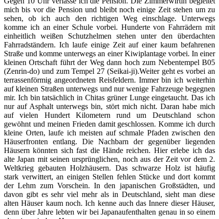
Gegen 10 Uhr verlasse ich die Pension. Die Zimmerwirtin begleitet
mich bis vor die Pension und bleibt noch einige Zeit stehen um zu
sehen, ob ich auch den richtigen Weg einschlage. Unterwegs
komme ich an einer Schule vorbei. Hunderte von Fahrrädern mit
einheitlich weißen Schutzhelmen stehen unter den überdachten
Fahrradständern. Ich laufe einige Zeit auf einer kaum befahrenen
Straße und komme unterwegs an einer Kiwiplantage vorbei. In einer
kleinen Ortschaft führt der Weg dann hoch zum Nebentempel B05
(Zenrin-do) und zum Tempel 27 (Seikai-ji).Weiter geht es vorbei an
terrassenförmig angeordneten Reisfeldern. Immer bin ich weiterhin
auf kleinen Straßen unterwegs und nur wenige Fahrzeuge begegnen
mir. Ich bin tatsächlich in Chitas grüner Lunge eingetaucht. Das ich
nur auf Asphalt unterwegs bin, stört mich nicht. Daran habe mich
auf vielen Hundert Kilometern rund um Deutschland schon
gewöhnt und meinen Frieden damit geschlossen. Komme ich durch
kleine Orten, laufe ich meisten auf schmale Pfaden zwischen den
Häuserfronten entlang. Die Nachbarn der gegenüber liegenden
Häusern könnten sich fast die Hände reichen. Hier erlebe ich das
alte Japan mit seinen ursprünglichen, noch aus der Zeit vor dem 2.
Weltkrieg gebauten Holzhäusern. Das schwarze Holz ist häufig
stark verwittert, an einigen Stellen fehlen Stücke und dort kommt
der Lehm zum Vorschein. In den japanischen Großstädten, und
davon gibt es sehr viel mehr als in Deutschland, sieht man diese
alten Häuser kaum noch. Ich kenne auch das Innere dieser Häuser,
denn über Jahre lebten wir bei Japanaufenthalten genau in so einem