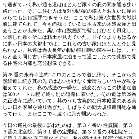
り過ぎていく私が通る道はほとんど家々の庇の間を通る狭い
路だった。そこに住む人は反対側の家の隣人とお互いに屋内
からでもほぼ握手できそうだ。ここで私は第2次世界大戦以
前に建てられて、今も尚残っている日本古来の木造家屋と出
会うことが出来た。黒い木は数箇所で暫しばひどく風化し、
欠落した数ヶ所には粘土が見えていた。ドイツよりもはるか
に多い日本の大都市では、これらの古い家はほとんど今は見
られない。私達は過去長年の間の帰国時の滞在中には、これ
らと全く同じ古い日本家屋に泊まって過ごしたので此処で見
る住宅の内部も充分想像できる。
第28 番の永寿寺迄約1キロのところで道は終り、そこから突
然細道に続き其の先では思いがけなく素晴らしい竹林が私を
迎えてくれた。私の感激の一瞬だ。残念ながらこの快適な道
は500メートル程で終り別の道路に着いた。その道は第29番
の正法寺に続いていて、其のうち古典的な日本庭園のある美
しい日本家屋を通り過ぎた。しばらくの間大規模農耕地を通
って行く。またここでも遠くに海が眺められた。
今日の巡礼の最後に訪ねたのは、第３４番の 性慶院、第３
３番の北室院、第３１番の宝乗院、第３２番の 利生院そし
て第３０番の 医王寺などです。私の宿はまた民宿で海が真