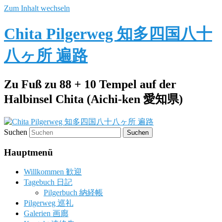
Zum Inhalt wechseln
Chita Pilgerweg 知多四国八十
八ヶ所 遍路
Zu Fuß zu 88 + 10 Tempel auf der
Halbinsel Chita (Aichi-ken 愛知県)
Suchen
Hauptmenü
Willkommen 歓迎
Tagebuch 日記
Pilgerbuch 納経帳
Pilgerweg 巡礼
Galerien 画廊