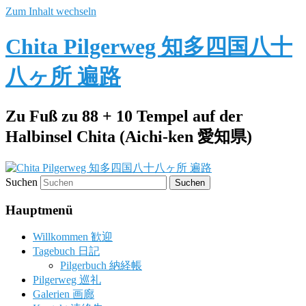
Zum Inhalt wechseln
Chita Pilgerweg 知多四国八十
八ヶ所 遍路
Zu Fuß zu 88 + 10 Tempel auf der
Halbinsel Chita (Aichi-ken 愛知県)
Suchen
Hauptmenü
Willkommen 歓迎
Tagebuch 日記
Pilgerbuch 納経帳
Pilgerweg 巡礼
Galerien 画廊