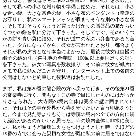
あげると、彼女はさらに私の2枚目の「納め札」を求めた。
そして私への小さな贈り物を準備し始めた。それらは、小さ
な青い袋、大きな茶色の袋、小さな布のペンダント（幸運の
お守り）、私のスマートフォンが収まりそうな別の小さな袋
、そしておそらくちょうど買ったばかりの贈答品の箱からい
くつかの餅を私に分けて下さった。そしてすぐ、そのいくつ
かの餅を青い袋に詰め、それが道中の私のお弁当であると言
った。夕方になってから、彼女が言われたとおり、都合よく
それが私の夕食となり本当によかった。最後に彼女は自慢の
緞子の納め札（巡礼地の全寺院、100回以上参拝巡りの証）
を下さった。彼女の写真を数枚撮り、その前に彼女が紙片に
メモで私に頼んだことを守り、インターネット上での名前の
公開はしないと約束した後私達はお別れした。
まず、私は第20番の龍台院の方へ戻って行き、その後第21番
の常楽寺に行く。間もなくこの寺で目にしたものにはがっか
りさせられた。大寺院の境内全体は完全に壁に囲まれてい
た。それはその寺が外界から寺を守りたいと言う印象をうけ
た。今まで見た寺よりもそこは寺院の境内の全ての方向に続
く経路があるのがいいと思った。寺の境内全体も非常に美し
い。私がちょうど蝋燭に火ををつけようとした時、先ほどの
19番の寺で出会った親切な女性が既に私の前に居るではない