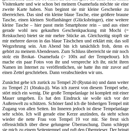
Visitenkarte und wie schon bei meinem Osamefuda möchte sie eine
zweite Karte haben. Nun beginnt sie mir kleine Geschenke zu
überreichen. Das sind ein kleine blaue Tasche, eine größere braune
Tasche, einen kleinen Stoffanhänger (Glücksbringer), eine weitere
kleine Tasche – hier passt mein Smartphone rein – und aus einer
gerade wohl neu gekauften Geschenkpackung mit Mochi (=
Reiskuchen) bietet sie mir mehre Stücke an. Gleichzeitig stopft sie
mir mehrere davon in das blaue Täschchen und erklärt mir, das soll
Wegzehrung sein. Am Abend bin ich tatsächlich froh, denn es
gehört zu meinem Abendessen. Zum Schluss überreicht sie mir noch
stolz ein Brokat- Osamefuda (> 100x auf der Tempeltour). Ich
mache ein paar Fotos von ihr und verspreche ich ihr, nicht ihren
Namen im Internet zu veröffentlichen, sie hatte ihn mir zuvor auf
einen Zettel geschrieben. Dann verabschieden wir uns.
Zunächst gehe ich zurück zu Tempel 20 (Ryutai-in) und dann weiter
zu Tempel 21 (Jōraku-ji). Was ich zuerst von diesem Tempel sehe,
stört mich ein wenig. Die große Tempelanlage ist komplett mit einer
Mauer umgeben. Es hat den Eindruck sie wolle sich vor der
Außenwelt zu schützen. Schöner fand ich die bisherigen Tempel mit
Zugang von allen Seiten. Im Inneren jedoch ist diese Tempelanlage
sehr schön. Ich will gerade eine Kerze anzünden, da steht schon
wieder die nette Frau von Tempel 19 vor mir. Sie freut sich
offensichtlich über diese gelungene Überraschung. Dann schleppt
sie mich zu einem Seitentempel und ruft den Oberprieser. Der bringt