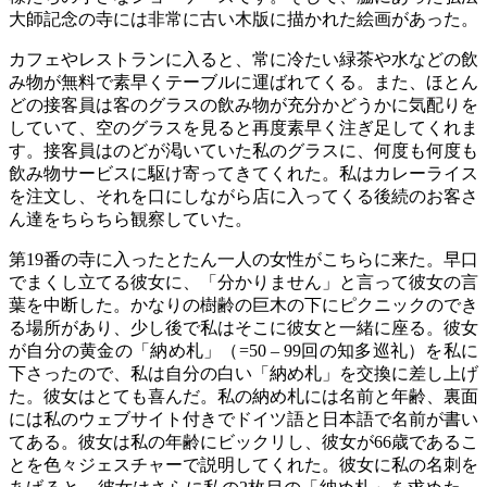
大師記念の寺には非常に古い木版に描かれた絵画があった。
カフェやレストランに入ると、常に冷たい緑茶や水などの飲
み物が無料で素早くテーブルに運ばれてくる。また、ほとん
どの接客員は客のグラスの飲み物が充分かどうかに気配りを
していて、空のグラスを見ると再度素早く注ぎ足してくれま
す。接客員はのどが渇いていた私のグラスに、何度も何度も
飲み物サービスに駆け寄ってきてくれた。私はカレーライス
を注文し、それを口にしながら店に入ってくる後続のお客さ
ん達をちらちら観察していた。
第19番の寺に入ったとたん一人の女性がこちらに来た。早口
でまくし立てる彼女に、「分かりません」と言って彼女の言
葉を中断した。かなりの樹齢の巨木の下にピクニックのでき
る場所があり、少し後で私はそこに彼女と一緒に座る。彼女
が自分の黄金の「納め札」（=50 – 99回の知多巡礼）を私に
下さったので、私は自分の白い「納め札」を交換に差し上げ
た。彼女はとても喜んだ。私の納め札には名前と年齢、裏面
には私のウェブサイト付きでドイツ語と日本語で名前が書い
てある。彼女は私の年齢にビックリし、彼女が66歳であるこ
とを色々ジェスチャーで説明してくれた。彼女に私の名刺を