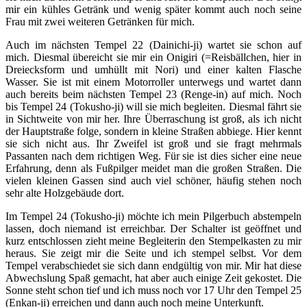
mir ein kühles Getränk und wenig später kommt auch noch seine
Frau mit zwei weiteren Getränken für mich.
Auch im nächsten Tempel 22 (Dainichi-ji) wartet sie schon auf
mich. Diesmal übereicht sie mir ein Onigiri (=Reisbällchen, hier in
Dreiecksform und umhüllt mit Nori) und einer kalten Flasche
Wasser. Sie ist mit einem Motorroller unterwegs und wartet dann
auch bereits beim nächsten Tempel 23 (Renge-in) auf mich. Noch
bis Tempel 24 (Tokusho-ji) will sie mich begleiten. Diesmal fährt sie
in Sichtweite von mir her. Ihre Überraschung ist groß, als ich nicht
der Hauptstraße folge, sondern in kleine Straßen abbiege. Hier kennt
sie sich nicht aus. Ihr Zweifel ist groß und sie fragt mehrmals
Passanten nach dem richtigen Weg. Für sie ist dies sicher eine neue
Erfahrung, denn als Fußpilger meidet man die großen Straßen. Die
vielen kleinen Gassen sind auch viel schöner, häufig stehen noch
sehr alte Holzgebäude dort.
Im Tempel 24 (Tokusho-ji) möchte ich mein Pilgerbuch abstempeln
lassen, doch niemand ist erreichbar. Der Schalter ist geöffnet und
kurz entschlossen zieht meine Begleiterin den Stempelkasten zu mir
heraus. Sie zeigt mir die Seite und ich stempel selbst. Vor dem
Tempel verabschiedet sie sich dann endgültig von mir. Mir hat diese
Abwechslung Spaß gemacht, hat aber auch einige Zeit gekostet. Die
Sonne steht schon tief und ich muss noch vor 17 Uhr den Tempel 25
(Enkan-ji) erreichen und dann auch noch meine Unterkunft.