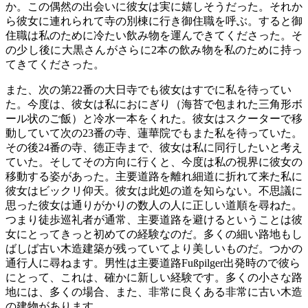
か。この偶然の出会いに彼女は実に嬉しそうだった。それか
ら彼女に連れられて寺の別棟に行き御住職を呼ぶ。すると御
住職は私のために冷たい飲み物を運んできてくださった。そ
の少し後に大黒さんがさらに2本の飲み物を私のために持っ
てきてくださった。
また、次の第22番の大日寺でも彼女はすでに私を待ってい
た。今度は、彼女は私におにぎり（海苔で包まれた三角形ボ
ール状のご飯）と冷水一本をくれた。彼女はスクーターで移
動していて次の23番の寺、蓮華院でもまた私を待っていた。
その後24番の寺、徳正寺まで、彼女は私に同行したいと考え
ていた。そしてその方向に行くと、今度は私の視界に彼女の
移動する姿があった。主要道路を離れ細道に折れて来た私に
彼女はビックリ仰天。彼女は此処の道を知らない。不思議に
思った彼女は通りがかりの数人の人に正しい道順を尋ねた。
つまり徒歩巡礼者が通常、主要道路を避けるということは彼
女にとってきっと初めての経験なのだ。多くの細い路地もし
ばしば古い木造建築が残っていてより美しいものだ。つかの
通行人に尋ねます。男性は主要道路Fußpilger出発時ので彼ら
にとって、これは、確かに新しい経験です。多くの小さな路
地には、多くの場合、また、非常に良くある非常に古い木造
の建物があります。