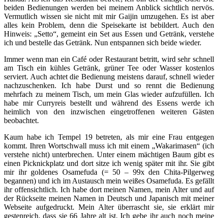
beiden Bedienungen werden bei meinem Anblick sichtlich nervös.
Vermutlich wissen sie nicht mit mir Gaijin umzugehen. Es ist aber
alles kein Problem, denn die Speisekarte ist bebildert. Auch den
Hinweis: „Setto“, gemeint ein Set aus Essen und Getränk, verstehe
ich und bestelle das Getränk. Nun entspannen sich beide wieder.
Immer wenn man ein Café oder Restaurant betritt, wird sehr schnell
am Tisch ein kühles Getränk, grüner Tee oder Wasser kostenlos
serviert. Auch achtet die Bedienung meistens darauf, schnell wieder
nachzuschenken. Ich habe Durst und so rennt die Bedienung
mehrfach zu meinem Tisch, um mein Glas wieder aufzufüllen. Ich
habe mir Curryreis bestellt und während des Essens werde ich
heimlich von den inzwischen eingetroffenen weiteren Gästen
beobachtet.
Kaum habe ich Tempel 19 betreten, als mir eine Frau entgegen
kommt. Ihren Wortschwall muss ich mit einem „Wakarimasen“ (ich
verstehe nicht) unterbrechen. Unter einem mächtigen Baum gibt es
einen Picknickplatz und dort sitze ich wenig später mit ihr. Sie gibt
mir ihr goldenes Osamefuda (= 50 – 99x den Chita-Pilgerweg
begannen) und ich im Austausch mein weißes Osamefuda. Es gefällt
ihr offensichtlich. Ich habe dort meinen Namen, mein Alter und auf
der Rückseite meinen Namen in Deutsch und Japanisch mit meiner
Webseite aufgedruckt. Mein Alter überrascht sie, sie erklärt mir
gestenreich, dass sie 66 Jahre alt ist. Ich gebe ihr auch noch meine