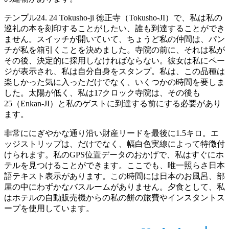
テンプル24. 24 Tokusho‐ji 徳正寺（Tokusho-JI）で、私は私の
巡礼の本を刻印することがしたい、誰も到達することができ
ません。スイッチが開いていて、ちょうど私の仲間は、パン
チが私を箱引くことを決めました。寺院の前に、それは私が
その後、決定的に採用しなければならない。彼女は私にペー
ジが表示され、私は自分自身をスタンプ。私は、この品種は
楽しかった気に入っただけでなく、いくつかの時間を要しま
した。太陽が低く、私は17クロック寺院は、その後も
25（Enkan-JI）と私のゲストに到達する前にする必要があり
ます。
非常ににぎやかな通り沿い財産リードを最後に1.5キロ。エ
ッジストリップは、だけでなく、幅白色実線によって特徴付
けられます。私のGPS位置データのおかげで、私はすぐにホ
テルを見つけることができます。ここでも、唯一照らさ日本
語テキスト表示があります。この時間には日本のお風呂、部
屋の中にわずかなバスルームがありません。夕食として、私
はホテルの自動販売機からの私の餅の旅費やインスタントス
ープを使用しています。