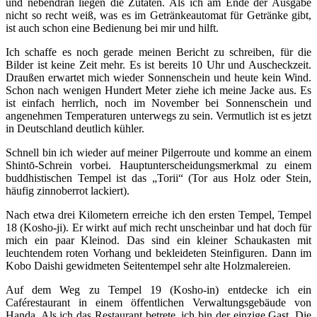
und nebendran liegen die Zutaten. Als ich am Ende der Ausgabe
nicht so recht weiß, was es im Getränkeautomat für Getränke gibt,
ist auch schon eine Bedienung bei mir und hilft.
Ich schaffe es noch gerade meinen Bericht zu schreiben, für die
Bilder ist keine Zeit mehr. Es ist bereits 10 Uhr und Auscheckzeit.
Draußen erwartet mich wieder Sonnenschein und heute kein Wind.
Schon nach wenigen Hundert Meter ziehe ich meine Jacke aus. Es
ist einfach herrlich, noch im November bei Sonnenschein und
angenehmen Temperaturen unterwegs zu sein. Vermutlich ist es jetzt
in Deutschland deutlich kühler.
Schnell bin ich wieder auf meiner Pilgerroute und komme an einem
Shintō-Schrein vorbei. Hauptunterscheidungsmerkmal zu einem
buddhistischen Tempel ist das „Torii“ (Tor aus Holz oder Stein,
häufig zinnoberrot lackiert).
Nach etwa drei Kilometern erreiche ich den ersten Tempel, Tempel
18 (Kosho-ji). Er wirkt auf mich recht unscheinbar und hat doch für
mich ein paar Kleinod. Das sind ein kleiner Schaukasten mit
leuchtendem roten Vorhang und bekleideten Steinfiguren. Dann im
Kobo Daishi gewidmeten Seitentempel sehr alte Holzmalereien.
Auf dem Weg zu Tempel 19 (Kosho-in) entdecke ich ein
Caférestaurant in einem öffentlichen Verwaltungsgebäude von
Handa. Als ich das Restaurant betrete, ich bin der einzige Gast. Die