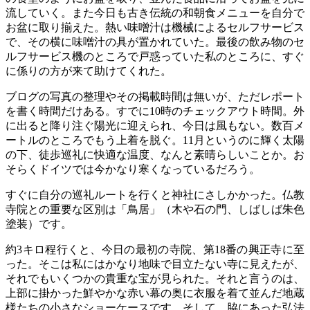
流していく。また今日も古き伝統の和朝食メニューを自分で
お盆に取り揃えた。熱い味噌汁は機械によるセルフサービス
で、その横に味噌汁の具が置かれていた。最後の飲み物のセ
ルフサービス機のところで戸惑っていた私のところに、すぐ
に係りの方が来て助けてくれた。
ブログの写真の整理やその掲載時間は無いが、ただレポート
を書く時間だけある。すでに10時のチェックアウト時間。外
に出ると降り注ぐ陽光に迎えられ、今日は風もない。数百メ
ートルのところでもう上着を脱ぐ。11月というのに輝く太陽
の下、徒歩巡礼に快適な温度、なんと素晴らしいことか。お
そらくドイツでは今かなり寒くなっているだろう。
すぐに自分の巡礼ルートを行くと神社にさしかかった。仏教
寺院との重要な区別は「鳥居」（木や石の門、しばしば朱色
塗装）です。
約3キロ程行くと、今日の最初の寺院、第18番の興正寺に至
った。そこは私にはかなり地味で目立たない寺に見えたが、
それでもいくつかの貴重な宝が見られた。それと言うのは、
上部に掛かった鮮やかな赤い幕の奥に衣服を着て並んだ地蔵
様たちの小さなショーケースです。そして、脇にあった弘法